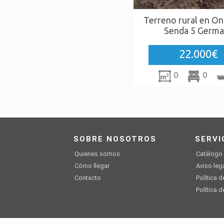
Terreno rural en On
Senda 5 Germa
22.000€
0
0
SOBRE NOSOTROS
SERVI
Quienes somos
Catálogo
Cómo llegar
Aviso leg
Contacto
Política 
Política 