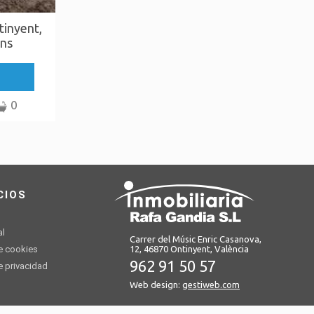
tinyent,
ns
0
CIOS
al
Carrer del Músic Enric Casanova,
12, 46870 Ontinyent, València
de cookies
962 91 50 57
de privacidad
Web design:
gestiweb.com