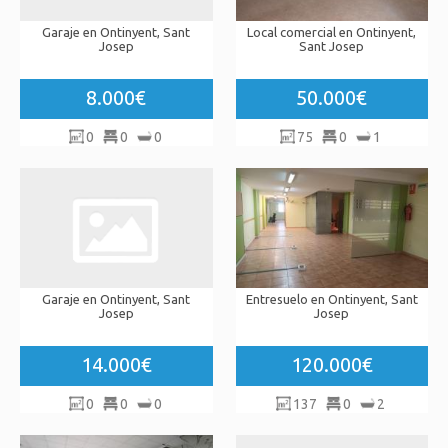
Garaje en Ontinyent, Sant
Local comercial en Ontinyent,
Josep
Sant Josep
8.000€
50.000€
0
0
0
75
0
1
Garaje en Ontinyent, Sant
Entresuelo en Ontinyent, Sant
Josep
Josep
14.000€
120.000€
0
0
0
137
0
2