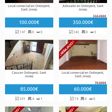
Local comercial en Ontinyent,
Adosado en Ontinyent, Sant
Sant Josep
Josep
350.000€
100.000€
350.000€
147
0
0
542
8
3
Casa en Ontinyent, Sant
Local comercial en Ontinyent,
Josep
Sant Josep
70.000€
85.000€
60.000€
291
4
1
74
0
0