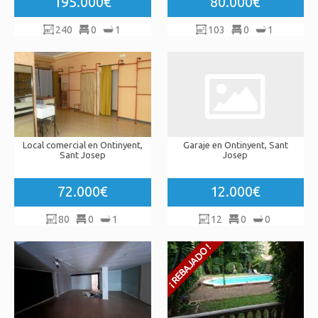
195.000€
80.000€
240
0
1
103
0
1
Local comercial en Ontinyent,
Garaje en Ontinyent, Sant
Sant Josep
Josep
72.000€
12.000€
80
0
1
12
0
0