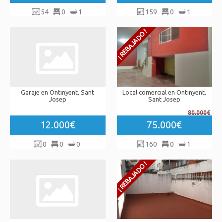
54
0
1
159
0
1
Garaje en Ontinyent, Sant
Local comercial en Ontinyent,
Josep
Sant Josep
80.000€
12.000€
75.000€
0
0
0
160
0
1