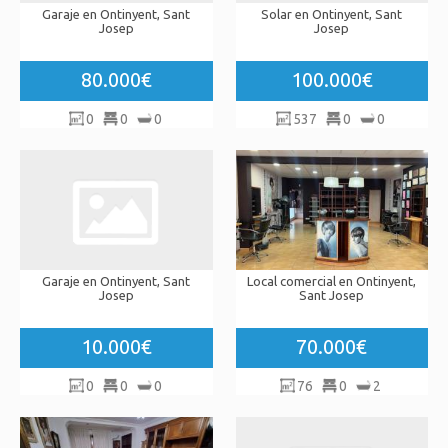
Garaje en Ontinyent, Sant
Solar en Ontinyent, Sant
Josep
Josep
80.000€
100.000€
0
0
0
537
0
0
Garaje en Ontinyent, Sant
Local comercial en Ontinyent,
Josep
Sant Josep
10.000€
70.000€
0
0
0
76
0
2