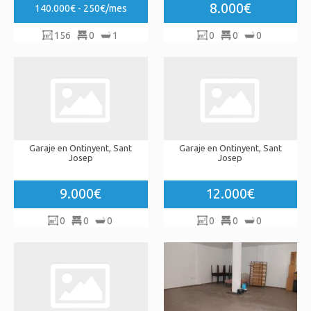
8.000€
140.000€ - 250€/mes
156
0
1
0
0
0
Garaje en Ontinyent, Sant
Garaje en Ontinyent, Sant
Josep
Josep
9.000€
12.000€
0
0
0
0
0
0