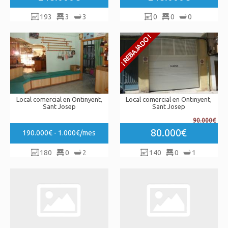
193
3
3
0
0
0
Local comercial en Ontinyent,
Local comercial en Ontinyent,
Sant Josep
Sant Josep
90.000€
80.000€
190.000€ - 1.000€/mes
180
0
2
140
0
1