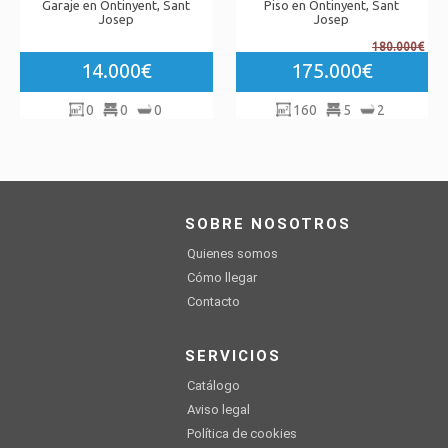
Garaje en Ontinyent, Sant
Piso en Ontinyent, Sant
Josep
Josep
180.000€
14.000€
175.000€
0
0
0
160
5
2
SOBRE NOSOTROS
Quienes somos
Cómo llegar
Contacto
SERVICIOS
Catálogo
Aviso legal
Política de cookies