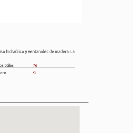
Piso hidraúlico y ventanales de madera. La
s útiles
76
tero
Si